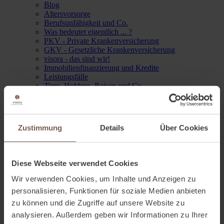
Blog
Altersvorsorge
Berufsunfähigkeit und Co.
Was bedeutet eigentlich ... ?
PKV - Private Krankenversicherung
GKV - Gesetzliche Krankenversicherung
visora - das sind wir!
Immobilienfinanzierung und Kredite
Leistungsfälle
Tiere, Hobbies, Reisen und Co.
Familie und Kinder
FAQ - häufig gestellte Fragen
Rund um den Betrieb
Komposit
Zustimmung
Details
Über Cookies
Geldanlage
Feste, Feiertage & Humor
KFZ und was sich bewegt
Kontakt
Diese Webseite verwendet Cookies
Navigation anzeigen
Wir verwenden Cookies, um Inhalte und Anzeigen zu
Navigation ausblenden
personalisieren, Funktionen für soziale Medien anbieten
Navigation
zu können und die Zugriffe auf unsere Website zu
Apotheker
analysieren. Außerdem geben wir Informationen zu Ihrer
Ärzte