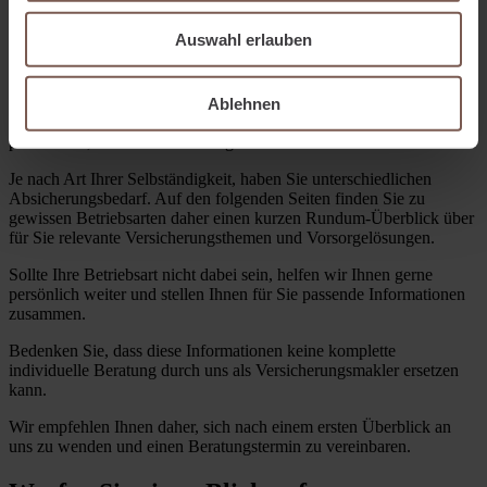
Dazu kommt noch eine Vielzahl von gesetzlichen Vorgaben, welche
es zu beachten gilt und im Falle der Nichtbeachtung dafür zu haften
Auswahl erlauben
hat.
Noch dazu sollten Sie auch an Ihre eigene Vorsorge denken, denn
Ablehnen
mit Ihrer Selbständigkeit haben Sie nicht nur die Verantwortung für
Ihr Unternehmen übernommen, sondern in der Regel auch für Ihre
persönliche, soziale Absicherung.
Je nach Art Ihrer Selbständigkeit, haben Sie unterschiedlichen
Absicherungsbedarf. Auf den folgenden Seiten finden Sie zu
gewissen Betriebsarten daher einen kurzen Rundum-Überblick über
für Sie relevante Versicherungsthemen und Vorsorgelösungen.
Sollte Ihre Betriebsart nicht dabei sein, helfen wir Ihnen gerne
persönlich weiter und stellen Ihnen für Sie passende Informationen
zusammen.
Bedenken Sie, dass diese Informationen keine komplette
individuelle Beratung durch uns als Versicherungsmakler ersetzen
kann.
Wir empfehlen Ihnen daher, sich nach einem ersten Überblick an
uns zu wenden und einen Beratungstermin zu vereinbaren.