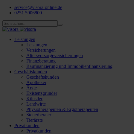
service@visora-online.de
0251 5906800
Leistungen
Leistungen
Versicherungen
Altersvorsorgeversicherungen
Finanzberatung
Baufinanzierung und Immobilienfinanzierung
Geschäftskunden
Geschäftskunden
Apotheker
Ärzte
Existenzgründer
Künstler
Landwirte
Physiotherapeuten & Ergotherapeuten
Steuerberater
Tierärzte
Privatkunden
Privatkunden