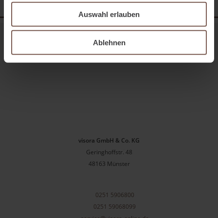
Auswahl erlauben
Ablehnen
visora GmbH & Co. KG
Geringhoffstr. 48
48163
Münster
0251 5906800
0251 59068099