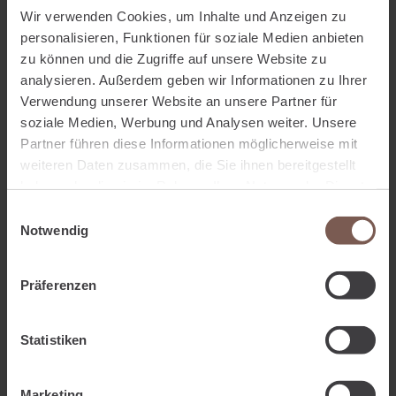
vorrangig (aber nicht nur) in
Wir verwenden Cookies, um Inhalte und Anzeigen zu
Berufsunfähigkeitsversicherungen Verwendung findet. Ziel
personalisieren, Funktionen für soziale Medien anbieten
und Zweck der Zusatzklausel ist eine deutlich vereinfachte
zu können und die Zugriffe auf unsere Website zu
Prüfung im Leistungsfall und dahingehend schnellere
analysieren. Außerdem geben wir Informationen zu Ihrer
Verwendung unserer Website an unsere Partner für
Genehmigung der versicherten Rentenleistung. Die Dauer
soziale Medien, Werbung und Analysen weiter. Unsere
der Rentenzahlung ist jedoch begrenzt und an bestimmte
Partner führen diese Informationen möglicherweise mit
Voraussetzungen geknüpft.
weiteren Daten zusammen, die Sie ihnen bereitgestellt
haben oder die sie im Rahmen Ihrer Nutzung der Dienste
weiterlesen
gesammelt haben.
Einwilligungsauswahl
Notwendig
Die Arbeitsunfähigkeitsklausel (AU-Klausel)
Präferenzen
in der Berufsunfähigkeitsversicherung
06.05.2025
Statistiken
Die Arbeitsunfähigkeitsklausel (AU-Klausel) in der
Berufsunfähigkeitsversicherung - Episode abspielen Wenn
Marketing