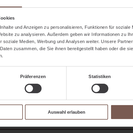
den, dann sprechen Sie uns bitte an und wir helfen Ihnen gerne dir
Cookies
t sind, welche Versicherungsthemen sowie Finanzanlagen für Sie
nhalte und Anzeigen zu personalisieren, Funktionen für soziale
Website zu analysieren. Außerdem geben wir Informationen zu I
unseren Themenseiten unter Geschäftskunden oder Privatkunden na
r soziale Medien, Werbung und Analysen weiter. Unsere Partner
 Daten zusammen, die Sie ihnen bereitgestellt haben oder die s
n.
svorsorgeversicherungen
Finanzberatung
Präferenzen
Statistiken
Auswahl erlauben