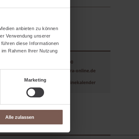
Finanzberatung
ekt
Baufinanzierung und
Immobilienfinanzierung
 Medien anbieten zu können
hrer Verwendung unserer
ch.
 führen diese Informationen
Kontakt
ie im Rahmen Ihrer Nutzung
Telefon:
0251 5906800
E-Mail:
service@visora-online.de
Marketing
Terminbuchung:
Onlinekalender
Alle zulassen