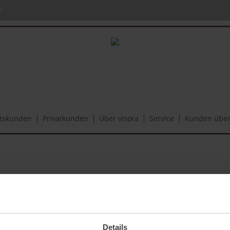
0
tskunden
Privatkunden
Über visora
Service
Kunden über
rblick unser umfangreiches Leistungsangebot verschaffen.
Absicherungskategorien für Gewerbekunden oder Privatkunden und
Versicherungen.
Details