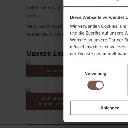
Sollten Sie ein von Ihnen gesuchtes Thema nicht fin
weiter.
Diese Webseite verwendet 
Wenn Sie an einem generellem Überblick interessier
Wir verwenden Cookies, um I
und die Zugriffe auf unsere 
relevant sein könnten, dann schauen Sie gerne in 
Website an unsere Partner fü
möglicherweise mit weiteren
Unsere Leistungsbereiche
der Dienste gesammelt habe
Einwilligungsauswahl
Versicherungen
Alter
Notwendig
Baufinanzierung und
Immobilienfinanzierung
Ablehnen