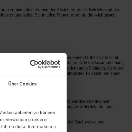
 Faktoren zu bedenken: Neben der Absicherung des Betriebs und der
ünster unterstützt Sie in allen Fragen rund um die wichtigsten
 Sie oder einen Mitarbeiter gegenüber einem Dritten verursacht
herung die Rechtmäßigkeit dieser Ansprüche. Alle im Zusammenhang
urch aktive Handlungen entstehen, sondern auch Schäden, die durch
eine bestimmte Summe gibt - im schlimmsten Fall steht bei einer
 zusätzlich mit Ihrem Privatvermögen.
Über Cookies
 können. Kommt es etwa zu einem Personenschaden mit einem
Vermögensschadenhaftpflichtversicherung erforderlich, die unter
 Medien anbieten zu können
hrer Verwendung unserer
lt oder einer ähnlichen Tätigkeit nur bei Nachweis eines
 führen diese Informationen