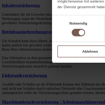
möglicherweise mit weiteren
Inhaltsversicherung
der Dienste gesammelt habe
Unterhalten Sie ein Gewerbe mit einer Lagerhalle, einer Werkstatt o
Einwilligungsauswahl
Werkzeugen, kann der Weiterbetrieb des Unternehmens gefährdet sein.
gewählten Versicherungsdeckung sichern Sie mit der Inhaltsversicher
Notwendig
Betriebsunterbrechungsversicherung
Ein Schaden kann dazu führen, dass Sie Ihren Geschäftsbetrieb nich
laufen jedoch wie gewohnt weiter. Unter Umständen beinhaltet Ihre I
Basis Ihres Jahresumsatzes prüfen. Ist Ihr Umsatz gestiegen, sollten
Ablehnen
Eine Alternative zu dem genannten Versicherungsschutz ist die Existe
Geschäftsführer krankheitsbedingt ausfallen, ist das Risiko ebenfalls
Versicherungskosten steuerlich geltend machen.
Elektronikversicherung
Ausfälle oder Schäden an der Elektronik können den Stillstand des Bet
sind nicht nur Schäden durch einfachen Diebstahl oder Unachtsamkeit
umfangreicher sollte der Versicherungsschutz gestaltet werden. Ideal
Maschinenbruchversicherung / Arbeitsmaschinenvers