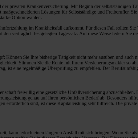
der privaten Krankenversicherung. Mit Beginn der selbstständigen Tätig
aßgeschneiderten Lösungen für Selbstständige und Freiberufler. Sie h
sstarke Option wählen.
ohnfortzahlung im Krankheitsfall aufkommt. Für diesen Fall sollten Si
eit den vertraglich festgelegten Tagessatz. Auf diese Weise federn Sie 
pf: Können Sie Ihre bisherige Tätigkeit nicht mehr ausüben und auch ni
ichkeit. Stimmen Sie die Rente mit Ihrem Versicherungsmakler so ab, d
rag, ist eine regelmäßige Überprüfung zu empfehlen. Der Berufsunfähi
nschaft freiwillig eine gesetzliche Unfallversicherung abzuschließen. D
rungsleistung genau auf Ihren persönlichen Bedarf ab. Besonders hilfrei
orderlich sind, ist diese Kapitalleistung sehr hilfreich. Die private 
t, kann jedoch einen längeren Ausfall mit sich bringen. Wenn Sie als S