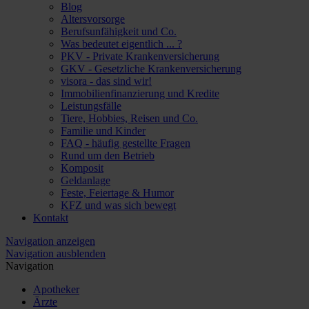
Blog
Altersvorsorge
Berufsunfähigkeit und Co.
Was bedeutet eigentlich ... ?
PKV - Private Krankenversicherung
GKV - Gesetzliche Krankenversicherung
visora - das sind wir!
Immobilienfinanzierung und Kredite
Leistungsfälle
Tiere, Hobbies, Reisen und Co.
Familie und Kinder
FAQ - häufig gestellte Fragen
Rund um den Betrieb
Komposit
Geldanlage
Feste, Feiertage & Humor
KFZ und was sich bewegt
Kontakt
Navigation anzeigen
Navigation ausblenden
Navigation
Apotheker
Ärzte