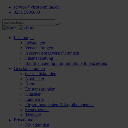
service@visora-online.de
0251 5906800
Leistungen
Leistungen
Versicherungen
Altersvorsorgeversicherungen
Finanzberatung
Baufinanzierung und Immobilienfinanzierung
Geschäftskunden
Geschäftskunden
Apotheker
Ärzte
Existenzgründer
Künstler
Landwirte
Physiotherapeuten & Ergotherapeuten
Steuerberater
Tierärzte
Privatkunden
Privatkunden