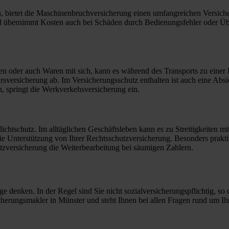
en, bietet die Maschinenbruchversicherung einen umfangreichen Versic
nd übernimmt Kosten auch bei Schäden durch Bedienungsfehler oder Übe
nen oder auch Waren mit sich, kann es während des Transports zu ein
hrsversicherung ab. Im Versicherungsschutz enthalten ist auch eine Ab
 springt die Werkverkehsversicherung ein.
flichtschutz. Im alltäglichen Geschäftsleben kann es zu Streitigkeiten
 Sie Unterstützung von Ihrer Rechtsschutzversicherung. Besonders prak
utzversicherung die Weiterbearbeitung bei säumigen Zahlern.
rge denken. In der Regel sind Sie nicht sozialversicherungspflichtig, 
icherungsmakler in Münster und steht Ihnen bei allen Fragen rund um I