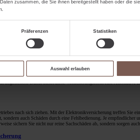
 Daten zusammen, die Sie ihnen bereitgestellt haben oder die s
n.
der anderen Einrichtungen, stellen diese Einrichtungen einen deutlic
 So springt die Inhaltsversicherung beispielsweise ein, wenn ein Feuer
ung die Kosten der Schadenbeseitigung und einen Ersatz oder eine Rep
Präferenzen
Statistiken
t wie gewohnt weiterführen können, dass bedeutet ausbleibende Einnah
nhaltsversicherung bereits eine Betriebsunterbrechungsversicherung. B
 die Versicherungssumme angepasst werden.
Auswahl erlauben
nzbetriebsunterbrechungsversicherung. Hier sind verschiedene Sachrisi
 mit abgesichert. Damit bietet diese Versicherungsform eine Alternative
riebes nach sich ziehen. Mit der Elektronikversicherung treffen Sie ei
, sondern auch Schäden durch eine Fehlbedienung. Je empfindlicher und
erweise sichern Sie nicht nur reine Sachschäden ab, sondern sorgen au
icherung