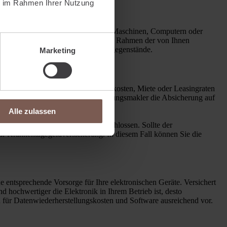
ie im Rahmen Ihrer Nutzung
hen Wert dar. Kommt es zu Schäden an Maschinen, Computern oder
 die Betriebseinrichtung zerstört. Im Rahmen der von Ihnen
aratur der betroffenen Einrichtungsgegenstände.
Marketing
men. Die fixen Kosten wie Personalkosten, Miete oder Leasingraten
ei einer Beratung wird Ihr Versicherungsmakler die Absicherung auf
Alle zulassen
ken im Versicherungsschutz eingeschlossen. Sollte der
 zur Krankentagegeldversicherung. In diesem Fall können Sie die
ne entsprechende Vorsorge für Ihre elektronischen Geräte. Versichert
 hochwertiger die Elektronik in Ihrem Betrieb ist, desto
ch für Datenwiederherstellungskosten und Software ausreichend vor.