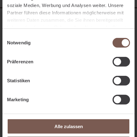
soziale Medien, Werbung und Analysen weiter. Unsere
Partner führen diese Informationen möglicherweise mit
weiteren Daten zusammen, die Sie ihnen bereitgestellt
haben oder die sie im Rahmen Ihrer Nutzung der Dienste
gesammelt haben.
Einwilligungsauswahl
Notwendig
Präferenzen
Statistiken
visora GmbH & Co. KG
Geringhoffstr. 48
Marketing
48163
Münster
0251 5906800
Alle zulassen
0251 59068099
service@visora-online.de