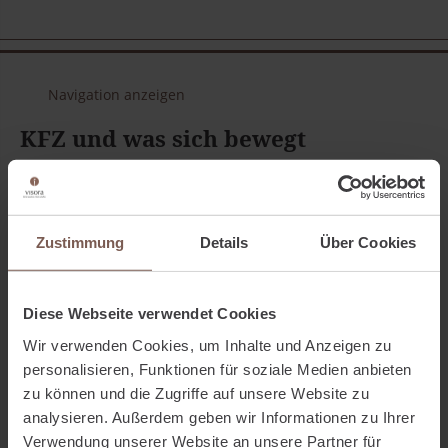
Navigation anzeigen
KFZ und was sich bewegt
Schadenfreiheitsrabatt (SFR) in der KFZ-
Versicherung
Zustimmung
Details
Über Cookies
23.09.2025
Schadenfreiheitsrabatt (SFR) in der KFZ-Versicherung -
Diese Webseite verwendet Cookies
Episode abspielen Chancen, Stolperfallen und Tipps zur
Wir verwenden Cookies, um Inhalte und Anzeigen zu
Übertragung In dieser Episode erfährst du: Was der SFR ist
personalisieren, Funktionen für soziale Medien anbieten
und wie er funktioniert Unterschiede zwischen ...
zu können und die Zugriffe auf unsere Website zu
analysieren. Außerdem geben wir Informationen zu Ihrer
weiterlesen
Verwendung unserer Website an unsere Partner für