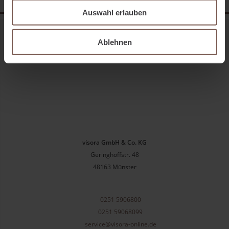
Auswahl erlauben
Ablehnen
visora GmbH & Co. KG
Geringhoffstr. 48
48163
Münster
0251 5906800
0251 59068099
service@visora-online.de