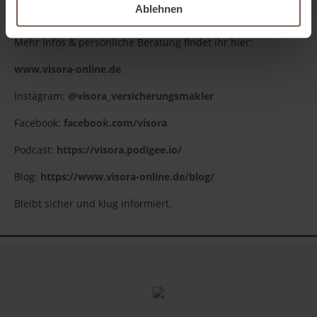
Ablehnen
den Urlaub starten könnt.
Mehr Infos & persönliche Beratung findet ihr hier:
www.visora-online.de
Instagram:
@visora_versicherungsmakler
Facebook:
facebook.com/visora
Podcast:
https://visora.podigee.io/
Blog:
https://www.visora-online.de/blog/
Bleibt sicher und klug informiert.