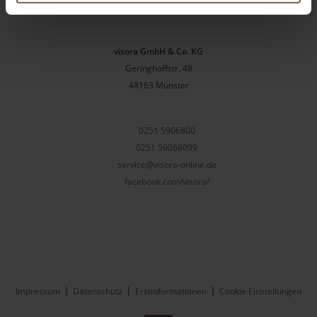
visora GmbH & Co. KG
Geringhoffstr. 48
48163
Münster
0251 5906800
0251 59068099
service@visora-online.de
facebook.com/visora/
Impressum
Datenschutz
Erstinformationen
Cookie Einstellungen