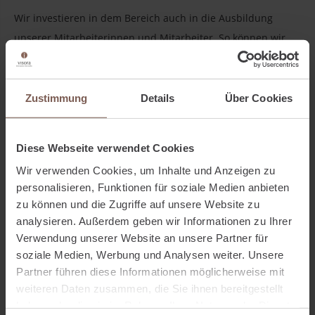
Wir investieren in dem Bereich auch in die Ausbildung
unserer Mitarbeiterinnen und Mitarbeiter. So können wir
sicherstellen, dass unsere Beratung stets auf dem neuesten
Stand der Entwicklungen im Bereich nachhaltiger Finanzen
ist.
Zustimmung
Details
Über Cookies
Die Auszeichnung als "Certified ESG Consultant (ETHICO)" ist
Diese Webseite verwendet Cookies
dabei ein anerkanntes Qualitätssiegel, welches zeigt, dass
Wir verwenden Cookies, um Inhalte und Anzeigen zu
wir uns mit dem Thema Nachhaltigkeit intensiv
personalisieren, Funktionen für soziale Medien anbieten
auseinandersetzen.
zu können und die Zugriffe auf unsere Website zu
analysieren. Außerdem geben wir Informationen zu Ihrer
Zu diesem Zertifikat und Qualitätssiegel, möchten wir
Verwendung unserer Website an unsere Partner für
unserem Mitarbeiter Herrn Dominik Hollmann ganz herzlich
soziale Medien, Werbung und Analysen weiter. Unsere
Partner führen diese Informationen möglicherweise mit
gratulieren, der dieses bereits letzte Jahr erworben hat.
weiteren Daten zusammen, die Sie ihnen bereitgestellt
Glückwunsch!
haben oder die sie im Rahmen Ihrer Nutzung der Dienste