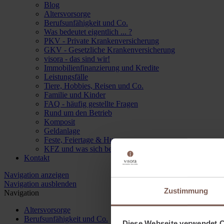
Blog
Altersvorsorge
Berufsunfähigkeit und Co.
Was bedeutet eigentlich ... ?
PKV - Private Krankenversicherung
GKV - Gesetzliche Krankenversicherung
visora - das sind wir!
Immobilienfinanzierung und Kredite
Leistungsfälle
Tiere, Hobbies, Reisen und Co.
Familie und Kinder
FAQ - häufig gestellte Fragen
Rund um den Betrieb
Komposit
Geldanlage
Feste, Feiertage & Humor
KFZ und was sich bewegt
Kontakt
Navigation anzeigen
Navigation ausblenden
Zustimmung
Navigation
Altersvorsorge
Berufsunfähigkeit und Co.
Diese Webseite verwendet 