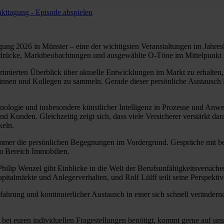
kttagung - Episode abspielen
agung 2026 in Münster – eine der wichtigsten Veranstaltungen im Jahre
Eindrücke, Marktbeobachtungen und ausgewählte O-Töne im Mittelpunkt 
mprimierten Überblick über aktuelle Entwicklungen im Markt zu erhalte
nnen und Kollegen zu sammeln. Gerade dieser persönliche Austausch li
hnologie und insbesondere künstlicher Intelligenz in Prozesse und Anw
 Kunden. Gleichzeitig zeigt sich, dass viele Versicherer verstärkt dar
keln.
mmer die persönlichen Begegnungen im Vordergrund. Gespräche mit bek
im Bereich Immobilien.
hilip Wenzel gibt Einblicke in die Welt der Berufsunfähigkeitsversiche
pitalmärkte und Anlegerverhalten, und Rolf Lülff teilt seine Perspekti
rfahrung und kontinuierlicher Austausch in einer sich schnell veränd
ei euren individuellen Fragestellungen benötigt, kommt gerne auf uns