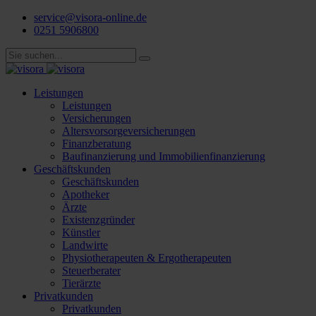
service@visora-online.de
0251 5906800
Leistungen
Leistungen
Versicherungen
Altersvorsorgeversicherungen
Finanzberatung
Baufinanzierung und Immobilienfinanzierung
Geschäftskunden
Geschäftskunden
Apotheker
Ärzte
Existenzgründer
Künstler
Landwirte
Physiotherapeuten & Ergotherapeuten
Steuerberater
Tierärzte
Privatkunden
Privatkunden