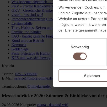
Was bedeutet eigentlich ... ?
PKV - Private Krankenversicherung
Wir verwenden Cookies, um I
GKV - Gesetzliche Krankenversicherung
und die Zugriffe auf unsere 
visora - das sind wir!
Website an unsere Partner fü
Immobilienfinanzierung und Kredite
Leistungsfälle
möglicherweise mit weiteren
Tiere, Hobbies, Reisen und Co.
der Dienste gesammelt habe
Familie und Kinder
FAQ - häufig gestellte Fragen
Rund um den Betrieb
Einwilligungsauswahl
Komposit
Notwendig
Geldanlage
Feste, Feiertage & Humor
KFZ und was sich bewegt
Kontakt
Telefon:
0251 5906800
Ablehnen
E-Mail:
service@visora-online.de
Terminbuchung:
Onlinekalender
Messeeindrücke 2026: Stimmen & Einblicke von der 
24.03.2026
Kategorie:
visora - das sind wir!