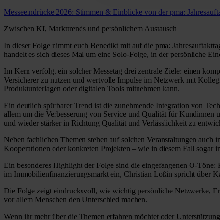
Messeeindrücke 2026: Stimmen & Einblicke von der pma: Jahresaufta
Zwischen KI, Markttrends und persönlichem Austausch
In dieser Folge nimmt euch Benedikt mit auf die pma: Jahresauftaktt
handelt es sich dieses Mal um eine Solo-Folge, in der persönliche 
Im Kern verfolgt ein solcher Messetag drei zentrale Ziele: einen ko
Versicherer zu nutzen und wertvolle Impulse im Netzwerk mit Kollegi
Produktunterlagen oder digitalen Tools mitnehmen kann.
Ein deutlich spürbarer Trend ist die zunehmende Integration von Tec
allem um die Verbesserung von Service und Qualität für Kundinnen und
und wieder stärker in Richtung Qualität und Verlässlichkeit zu entwic
Neben fachlichen Themen stehen auf solchen Veranstaltungen auch i
Kooperationen oder konkreten Projekten – wie in diesem Fall sogar 
Ein besonderes Highlight der Folge sind die eingefangenen O-Töne: P
im Immobilienfinanzierungsmarkt ein, Christian Loßin spricht über Ka
Die Folge zeigt eindrucksvoll, wie wichtig persönliche Netzwerke, E
vor allem Menschen den Unterschied machen.
Wenn ihr mehr über die Themen erfahren möchtet oder Unterstützung b