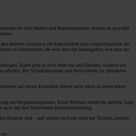
skalender für viele Makler und Branchenpartner. Anders als gewohnt
stehen.
n, den direkten Austausch mit Entscheidern und Ansprechpartnern der
efert oft Erkenntnisse, die weit über das hinausgehen, was man aus
endungen. Dabei geht es nicht mehr nur um Effizienz, sondern vor
an arbeiten, ihre Schadenprozesse und Servicelevels zu optimieren
annten und neuen Kontakten führen nicht selten zu neuen Ideen,
rung und Regulierungspraxis, Klaus Risthaus ordnet die aktuelle Lage
ve nach fast fünf Jahrzehnten Branchenerfahrung.
ernden Branche sind – und warum am Ende nicht nur Technik, sondern
 zu.