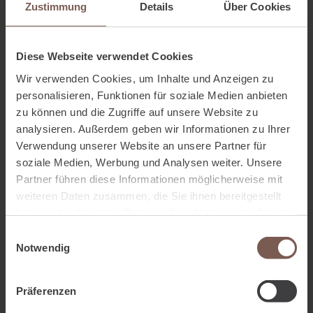
Zustimmung
Details
Über Cookies
Zunächst die Reaktion von unsere Team bei visora.
Diese Webseite verwendet Cookies
Wir verwenden Cookies, um Inhalte und Anzeigen zu
personalisieren, Funktionen für soziale Medien anbieten
zu können und die Zugriffe auf unsere Website zu
Wir sagen gern geschehen, denn so war dank gutem
analysieren. Außerdem geben wir Informationen zu Ihrer
Versicherungsschutz und toller Regulierung des
Verwendung unserer Website an unsere Partner für
Versicherers wieder Budget für ein schönes Geschenk da.
soziale Medien, Werbung und Analysen weiter. Unsere
Partner führen diese Informationen möglicherweise mit
Gern prüfen wir, ob auch Sie im Falle von Onlinebetrug
weiteren Daten zusammen, die Sie ihnen bereitgestellt
passend versichert wären. Einfach melden.
haben oder die sie im Rahmen Ihrer Nutzung der Dienste
Auf diese Weise konnte unser Versicherungsnehmer seine
gesammelt haben.
Einwilligungsauswahl
Rückerstattung erhalten und seinen Geburtstag einlösen.
Notwendig
Präferenzen