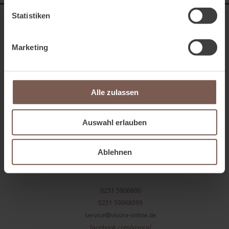
Statistiken
Marketing
Alle zulassen
Auswahl erlauben
visora GmbH & Co. KG
Geringhoffstr. 48
Ablehnen
48163
Münster
0251 5906800
0251 59068099
service@visora-online.de
facebook.com/visora/