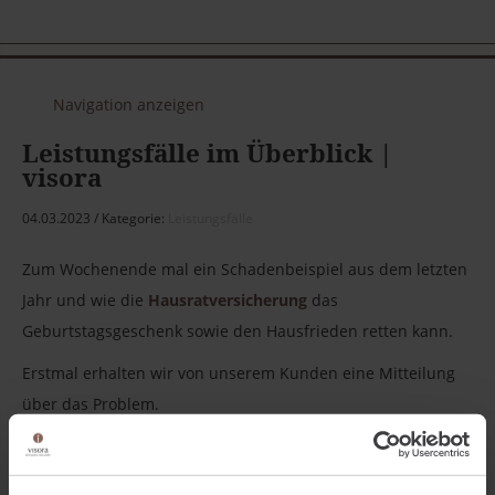
Navigation anzeigen
Leistungsfälle im Überblick |
visora
04.03.2023
Kategorie:
Leistungsfälle
Zum Wochenende mal ein Schadenbeispiel aus dem letzten
Jahr und wie die
Hausratversicherung
das
Geburtstagsgeschenk sowie den Hausfrieden retten kann.
Erstmal erhalten wir von unserem Kunden eine Mitteilung
über das Problem.