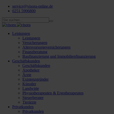
service@visora-online.de
0251 5906800
Leistungen
Leistungen
Versicherungen
Altersvorsorgeversicherungen
Finanzberatung
Baufinanzierung und Immobilienfinanzierung
Geschäftskunden
Geschäftskunden
Apotheker
Ärzte
Existenzgründer
Künstler
Landwirte
Physiotherapeuten & Ergotherapeuten
Steuerberater
Tierärzte
Privatkunden
Privatkunden