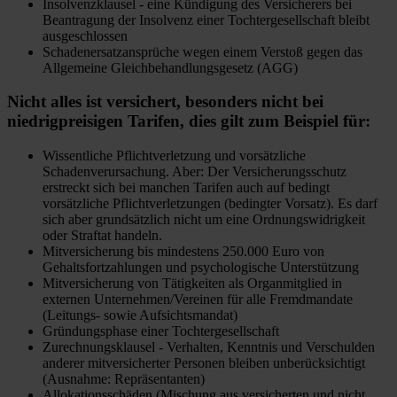
Insolvenzklausel - eine Kündigung des Versicherers bei
Beantragung der Insolvenz einer Tochtergesellschaft bleibt
ausgeschlossen
Schadenersatzansprüche wegen einem Verstoß gegen das
Allgemeine Gleichbehandlungsgesetz (AGG)
Nicht alles ist versichert, besonders nicht bei
niedrigpreisigen Tarifen, dies gilt zum Beispiel für:
Wissentliche Pflichtverletzung und vorsätzliche
Schadenverursachung. Aber: Der Versicherungsschutz
erstreckt sich bei manchen Tarifen auch auf bedingt
vorsätzliche Pflichtverletzungen (bedingter Vorsatz). Es darf
sich aber grundsätzlich nicht um eine Ordnungswidrigkeit
oder Straftat handeln.
Mitversicherung bis mindestens 250.000 Euro von
Gehaltsfortzahlungen und psychologische Unterstützung
Mitversicherung von Tätigkeiten als Organmitglied in
externen Unternehmen/Vereinen für alle Fremdmandate
(Leitungs- sowie Aufsichtsmandat)
Gründungsphase einer Tochtergesellschaft
Zurechnungsklausel - Verhalten, Kenntnis und Verschulden
anderer mitversicherter Personen bleiben unberücksichtigt
(Ausnahme: Repräsentanten)
Allokationsschäden (Mischung aus versicherten und nicht