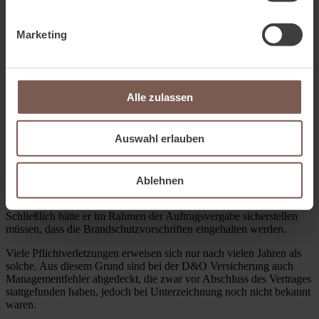
wurde, wird in den Abfindungsverträgen der weiterhin beschäftigten
Angestellten ein Formfehler entdeckt, der die Verträge unwirksam
macht. Im Gerichtsprozess entscheidet das Amtsgericht, dass auch
Marketing
diesen eine Abfindung von 150.000 Euro zustehe. Insgesamt
entsteht dem Konzern so aufgrund des Formfehlers ein Schaden von
5 Mio. Euro.
Beispiel 2:
Alle zulassen
Der Geschäftsführer eines Krankenhauses wird mit der Planung und
Umsetzung der Krankenhauserweiterung beauftragt. Für den
Auswahl erlauben
Neubau ordert er so unter anderem maßgeschneiderte Regalsysteme,
die nachfolgend stabil und fachgerecht montiert werden. Doch bei
der Baumaßnahme stellt sich heraus, dass die Regalsysteme nicht
den geltenden Brandschutzvorschriften genügen. Der anschließende
Ablehnen
Ausbau der Regale sowie der Einbau des neuen Regalsystems
kommt dem Geschäftsführer mit 650.000 Euro teuer zu stehen.
Schließlich hätte er im Rahmen der Auftragsvergabe sicherstellen
müssen, dass die Brandschutzvorschriften eingehalten werden.
Viele Pflichtverletzungen erweisen sich nur nach vielen Jahren als
solche. Aus diesem Grund sind bei der D&O Versicherung auch
Managementfehler abgedeckt, die zwar vor Abschluss des Vertrages
stattgefunden haben, jedoch bei Unterzeichnung noch nicht bekannt
waren.