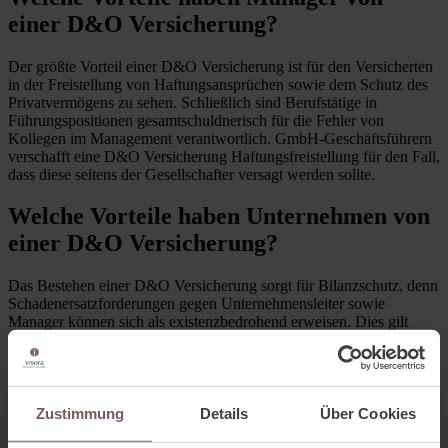
einer D&O Versicherung?
Der größte Vorteil einer D&O Versicherung ist für den Versicherten
in der Freistellung von Haftungsansprüchen sowie dem Schutz des
Privatvermögens zu sehen. Schließlich sind Berufstätige in
Führungspositionen gesamtschuldnerisch für die Fehler von
Kollegen im Management verantwortlich. GmbH-Geschäftsführern
verschafft eine D&O Versicherung Haftungsfreistellung für den Fall,
dass diese seitens der Gesellschafter versagt werden sollte.
Welche Vorteile haben Unternehmen von
einer D&O Versicherung?
Das Bestehen einer D&O Versicherung sorgt für Bilanzschutz, denn
Schadenersatzforderungen gegen Unternehmensleiter sowie
Manager können sich als existenzbedrohend erweisen. Dies gilt
gerade dann, wenn hohe Schadenssummen aus Haftungsfällen die
eigene Leistungsfähigkeit übersteigen. Eine D&O Versicherung
verhindert erfolglose Vollstreckungen gegen das Management und
sichert auf diese Weise den Fortbestand des Unternehmens. Nicht zu
unterschätzen sind ferner mögliche Auswirkungen auf das eigene
Zustimmung
Details
Über Cookies
Image. Gute D&O Policen treten bereits beim Verdacht auf eine
drohende Inanspruchnahme für den Versicherten ein. Umfasst sind