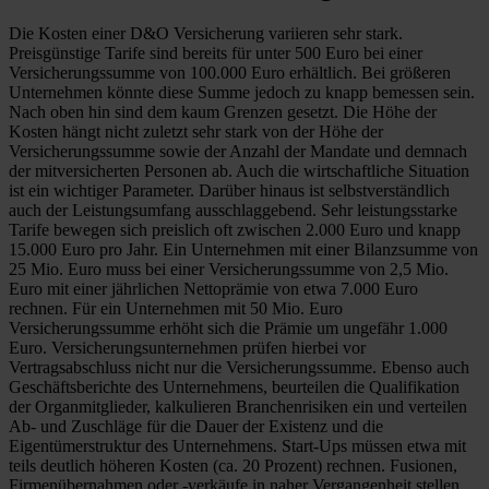
Die Kosten einer D&O Versicherung variieren sehr stark.
Preisgünstige Tarife sind bereits für unter 500 Euro bei einer
Versicherungssumme von 100.000 Euro erhältlich. Bei größeren
Unternehmen könnte diese Summe jedoch zu knapp bemessen sein.
Nach oben hin sind dem kaum Grenzen gesetzt. Die Höhe der
Kosten hängt nicht zuletzt sehr stark von der Höhe der
Versicherungssumme sowie der Anzahl der Mandate und demnach
der mitversicherten Personen ab. Auch die wirtschaftliche Situation
ist ein wichtiger Parameter. Darüber hinaus ist selbstverständlich
auch der Leistungsumfang ausschlaggebend. Sehr leistungsstarke
Tarife bewegen sich preislich oft zwischen 2.000 Euro und knapp
15.000 Euro pro Jahr. Ein Unternehmen mit einer Bilanzsumme von
25 Mio. Euro muss bei einer Versicherungssumme von 2,5 Mio.
Euro mit einer jährlichen Nettoprämie von etwa 7.000 Euro
rechnen. Für ein Unternehmen mit 50 Mio. Euro
Versicherungssumme erhöht sich die Prämie um ungefähr 1.000
Euro. Versicherungsunternehmen prüfen hierbei vor
Vertragsabschluss nicht nur die Versicherungssumme. Ebenso auch
Geschäftsberichte des Unternehmens, beurteilen die Qualifikation
der Organmitglieder, kalkulieren Branchenrisiken ein und verteilen
Ab- und Zuschläge für die Dauer der Existenz und die
Eigentümerstruktur des Unternehmens. Start-Ups müssen etwa mit
teils deutlich höheren Kosten (ca. 20 Prozent) rechnen. Fusionen,
Firmenübernahmen oder -verkäufe in naher Vergangenheit stellen