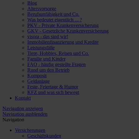
Blog
Altersvorsorge
Berufsunfähigkeit und Co.
Was bedeutet eigentlich ... ?
PKV - Private Krankenversicherung
GKV - Gesetzliche Krankenversicherung
visora - das sind wir!
Immobilienfinanzierung und Kredite
Leistungsfälle
Tiere, Hobbies, Reisen und Co.
Familie und Kinder
FAQ - häufig gestellte Fragen
Rund um den Betrieb
Komposit
Geldanlage
Feste, Feiertage & Humor
KFZ und was sich bewegt
Kontakt
Navigation anzeigen
Navigation ausblenden
Navigation
Versicherungen
Geschäftskunden