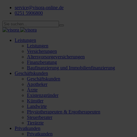
service@visora-online.de
0251 5906800
Leistungen
Leistungen
Versicherungen
Altersvorsorgeversicherungen
Finanzberatung
Baufinanzierung und Immobilienfinanzierung
Geschäftskunden
Geschäftskunden
Apotheker
Ärzte
Existenzgründer
Künstler
Landwirte
Physiotherapeuten & Ergotherapeuten
Steuerberater
Tierärzte
Privatkunden
Privatkunden