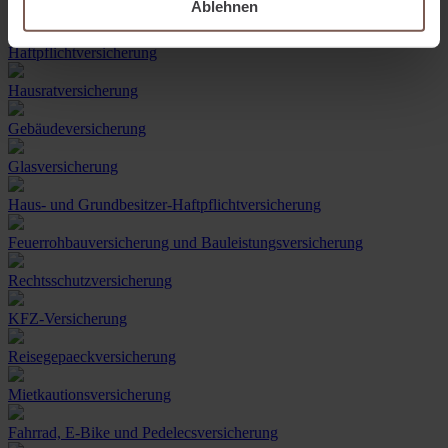
Ablehnen
Haftpflichtversicherung
Hausratversicherung
Gebäudeversicherung
Glasversicherung
Haus- und Grundbesitzer-Haftpflichtversicherung
Feuerrohbauversicherung und Bauleistungsversicherung
Rechtsschutzversicherung
KFZ-Versicherung
Reisegepaeckversicherung
Mietkautionsversicherung
Fahrrad, E-Bike und Pedelecsversicherung