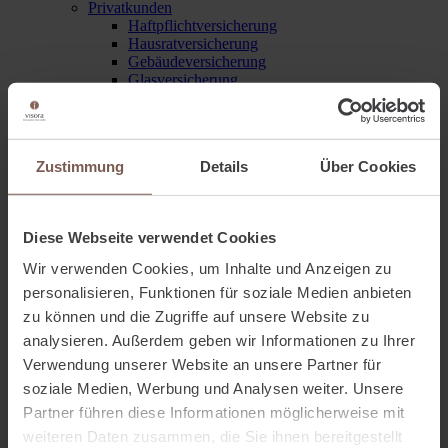
Privatkunden
Haftpflichtversicherung
Hausratversicherung
Gebäudeversicherung
Glasversicherung
Haus- und Grundbesitzer-
Haftpflichtversicherung
Feuerrohbauversicherung und
Bauleistungsversicherung
Zustimmung
Details
Über Cookies
Rechtsschutzversicherung
KFZ-Versicherung
Reisegepaeckversicherung
Mietkautionsversicherung
Diese Webseite verwendet Cookies
Fahrrad, E-Bike und Pedelecsversicherung
Tierhalterhaftpflichtversicherung
Wir verwenden Cookies, um Inhalte und Anzeigen zu
Hunde-OP-Versicherung
personalisieren, Funktionen für soziale Medien anbieten
Pferde-OP-Versicherung
Krankenzusatzversicherung
zu können und die Zugriffe auf unsere Website zu
Zahnzusatzversicherung
analysieren. Außerdem geben wir Informationen zu Ihrer
Krankenhauszusatzversicherung
Verwendung unserer Website an unsere Partner für
Krankentagegeldversicherung
Auslandsreisekrankenversicherung
soziale Medien, Werbung und Analysen weiter. Unsere
Gesetzliche Krankenversicherung
Partner führen diese Informationen möglicherweise mit
Anwartschaftsversicherung
weiteren Daten zusammen, die Sie ihnen bereitgestellt
Berufsunfähigkeitsversicherung