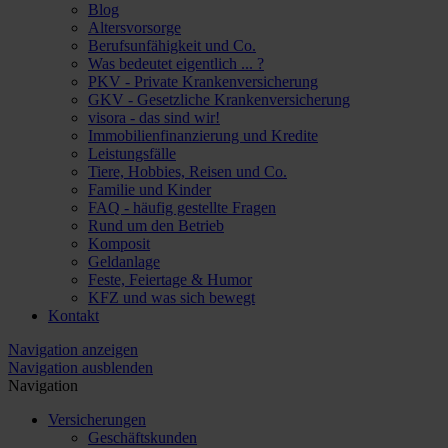
Blog
Altersvorsorge
Berufsunfähigkeit und Co.
Was bedeutet eigentlich ... ?
PKV - Private Krankenversicherung
GKV - Gesetzliche Krankenversicherung
visora - das sind wir!
Immobilienfinanzierung und Kredite
Leistungsfälle
Tiere, Hobbies, Reisen und Co.
Familie und Kinder
FAQ - häufig gestellte Fragen
Rund um den Betrieb
Komposit
Geldanlage
Feste, Feiertage & Humor
KFZ und was sich bewegt
Kontakt
Navigation anzeigen
Navigation ausblenden
Navigation
Versicherungen
Geschäftskunden