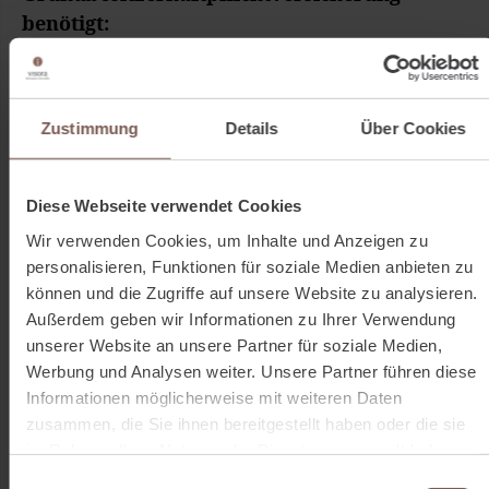
benötigt:
Die Versicherung ist für jeden sinnvoll, ganz gleich, ob
Hausbesitzer, Grundstückseigentümer,
Zustimmung
Details
Über Cookies
Eigentümergemeinschaft oder Vermieter. Viele Schäden
sind oftmals unvorhersehbar. Besonders hoch ist das Risiko
von Schadensfällen, wenn Sie nicht ständig vor Ort sind.
Diese Webseite verwendet Cookies
Dann ist die Gefahr groß, dass Sie beispielsweise die
Wir verwenden Cookies, um Inhalte und Anzeigen zu
Räumungspflicht im Winter vergessen oder beschädigte
personalisieren, Funktionen für soziale Medien anbieten zu
Dinge nicht direkt bemerken. Sie können dennoch haftbar
können und die Zugriffe auf unsere Website zu analysieren.
gemacht werden. Daher ist die Haus- und
Außerdem geben wir Informationen zu Ihrer Verwendung
Grundbesitzerhaftpflichtversicherung vor allem für
unserer Website an unsere Partner für soziale Medien,
Werbung und Analysen weiter. Unsere Partner führen diese
Vermieter ein Muss, bei selbstbewohntem Eigentum besteht
Informationen möglicherweise mit weiteren Daten
hingegen oft schon Schutz über die
zusammen, die Sie ihnen bereitgestellt haben oder die sie
Privathaftpflichtversicherung.
im Rahmen Ihrer Nutzung der Dienste gesammelt haben.
Einwilligungsauswahl
Warum Sie eine Haus- und